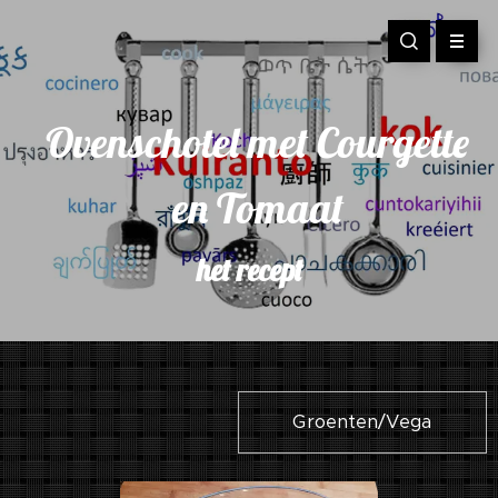
Ovenschotel met Courgette
en Tomaat
het recept
Groenten/Vega