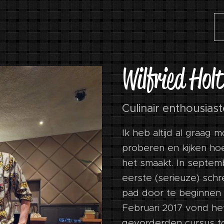
Wilfried Hol
Culinair enthousiast
Ik heb altijd al graag 
proberen en kijken ho
het smaakt. In septemb
eerste (serieuze) sch
pad door te beginnen
Februari 2017 vond he
gevorderden cursus to