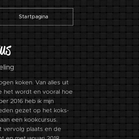
Startpagina
tus
eling
mogen koken. Van alles uit
e het wordt en vooral hoe
er 2016 heb ik mijn
reden gezet op het koks-
 aan een kookcursus.
t vervolg plaats en de
t en met januari 2018.