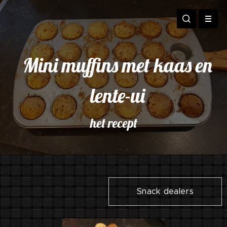
Mini muffins met kaas en
lente-ui
het recept
Snack dealers