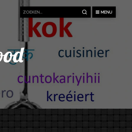
MENU
ood