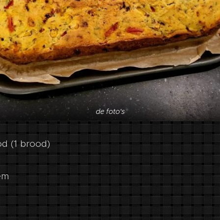
de foto's
d (1 brood)
em