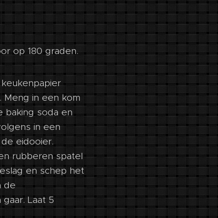
or op 180 graden.
e keukenpapier
jn. Meng in een kom
e baking soda en
volgens in een
de eidooier.
en rubberen spatel
beslag en schep het
n de
gaar. Laat 5