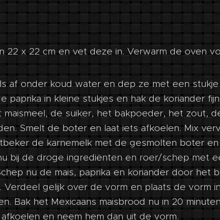
 22 x 22 cm en vet deze in. Verwarm de oven vo
ls af onder koud water en dep ze met een stukj
e paprika in kleine stukjes en hak de koriander fi
 maismeel, de suiker, het bakpoeder, het zout, d
en. Smelt de boter en laat iets afkoelen. Mix ver
tbeker de karnemelk met de gesmolten boter en 
nu bij de droge ingrediënten en roer/schep met e
Schep nu de mais, paprika en koriander door het 
 Verdeel gelijk over de vorm en plaats de vorm i
. Bak het Mexicaans maisbrood nu in 20 minuten 
 afkoelen en neem hem dan uit de vorm.