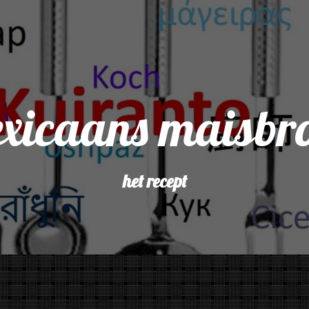
xicaans maisbr
het recept