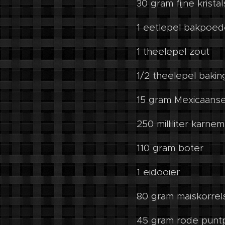
30 gram fijne kristal
1 eetlepel bakpoed
1 theelepel zout
1/2 theelepel baki
15 gram Mexicaanse
250 milliliter karnem
110 gram boter
1 eidooier
80 gram maiskorrel
45 gram rode puntp