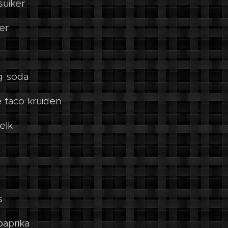
suiker
er
ng soda
 taco kruiden
elk
s
aprika