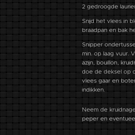
2 gedroogde laurie
Snijd het vlees in 
braadpan en bak het
Snipper ondertusse
min. op laag vuur.
azijn, bouillon, kru
doe de deksel op d
vlees gaar en boter
indikken.
Neem de kruidnagel
peper en eventueel