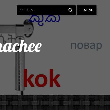
MENU
hachee