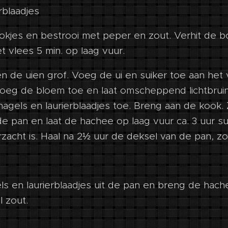
rblaadjes
blokjes en bestrooi met peper en zout. Verhit de b
 vlees 5 min. op laag vuur.
n de uien grof. Voeg de ui en suiker toe aan het 
 Voeg de bloem toe en laat omscheppend lichtbrui
idnagels en laurierblaadjes toe. Breng aan de kook.
e pan en laat de hachee op laag vuur ca. 3 uur s
zacht is. Haal na 2½ uur de deksel van de pan, z
s en laurierblaadjes uit de pan en breng de hac
 zout.