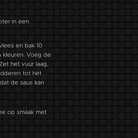
oter in een
vlees en bak 10
n kleuren. Voeg de
 Zet het vuur laag,
udderen tot het
odat de saus kan
hee op smaak met