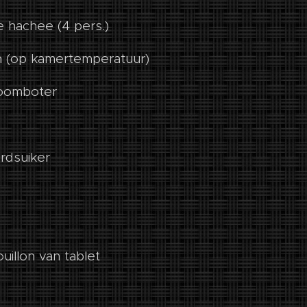
 hachee (4 pers.)
n (op kamertemperatuur)
roomboter
rdsuiker
illon van tablet