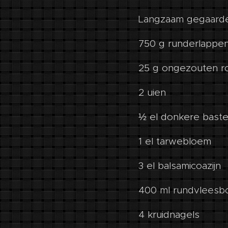
Langzaam gegaarde
750 g runderlappe
25 g ongezouten 
2 uien
½ el donkere baste
1 el tarwebloem
3 el balsamicoazijn
400 ml rundvleesbou
4 kruidnagels