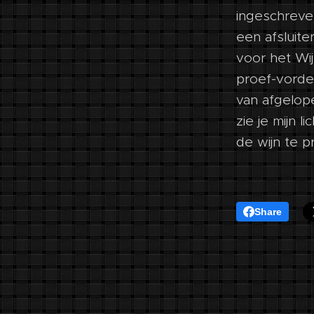
ingeschreve
een afsluite
voor het Wij
proef-vorder
van afgelope
zie je mijn 
de wijn te p
Share