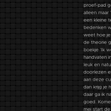
proef-pad g
alleen maar 
een kleine 
bedenken wat
weet hoe je
de theorie g
boekje 'Ik w
handvaten i
leuk en natu
doorlezen en
aan deze cur
dan krijg j
daar ga ik n
goed. Komen
mei start de