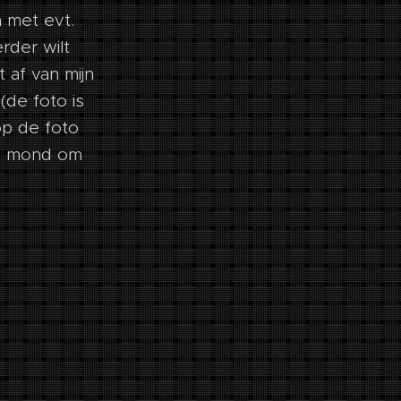
 met evt.
rder wilt
t af van mijn
(de foto is
op de foto
ijn mond om