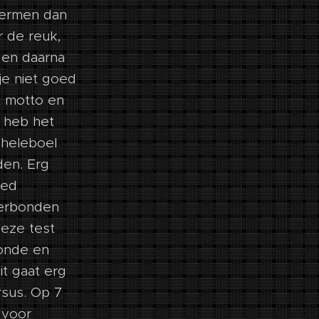
 termen dan
r de reuk,
 en daarna
je niet goed
t motto en
k heb het
 heleboel
den. Erg
oed
 verbonden
deze test
konde en
it gaat erg
sus. Op 7
 voor