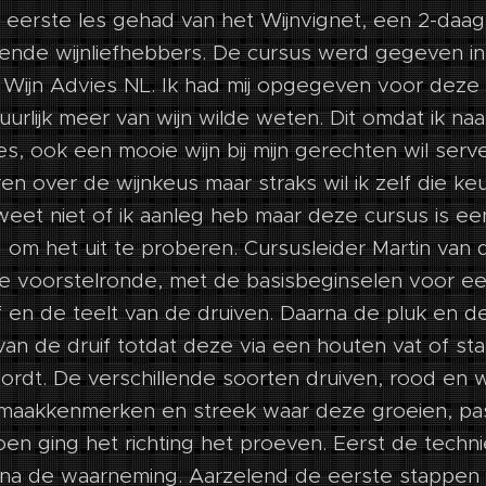
eerste les gehad van het Wijnvignet, een 2-daag
ende wijnliefhebbers. De cursus werd gegeven i
& Wijn Advies NL. Ik had mij opgegeven voor deze
uurlijk meer van wijn wilde weten. Dit omdat ik naa
es, ook een mooie wijn bij mijn gerechten wil serv
eren over de wijnkeus maar straks wil ik zelf die k
weet niet of ik aanleg heb maar deze cursus is e
om het uit te proberen. Cursusleider Martin van 
e voorstelronde, met de basisbeginselen voor e
if en de teelt van de druiven. Daarna de pluk en 
an de druif totdat deze via een houten vat of sta
ordt. De verschillende soorten druiven, rood en 
smaakkenmerken en streek waar deze groeien, p
en ging het richting het proeven. Eerst de techn
rna de waarneming. Aarzelend de eerste stappen