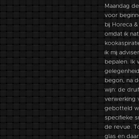
Maandag de 
voor beginn
bij Horeca 
omdat ik nat
kookaspirati
ik mij advis
bepalen. Ik 
gelegenheid 
begon, na d
wijn: de dru
verwerking v
gebotteld w
specifieke 
de revue. To
glas en daa