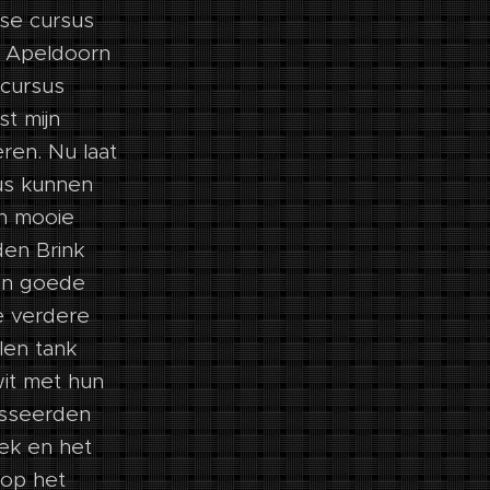
se cursus
n Apeldoorn
 cursus
st mijn
eren. Nu laat
eus kunnen
en mooie
den Brink
en goede
de verdere
len tank
wit met hun
asseerden
iek en het
 op het