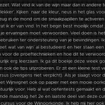
ezet. Wat vind ik van de wijn maar dan in andere
'lekker'. Kijken naar de kleur, neus in het glas voo
teug in de mond om de smaakpapillen te activeren
 ik er van vind. In het begin best moeilijk omdat 
 je ervaringen moet verwoorden. Veel doen is he
ebruiken ter ondersteuning van je bevindingen. I
eet wat van wijn' al bestudeerd en hier staan een
n voor de proeftechnieken en hoe dit te verwoor
urlijk erg leerzaam. Ik ga dit boekje deze week g
 ook de tips uitproberen. Er zit een kleine test
sus (overigens niet verplicht). Als je slaagt voor 
e het Wijnvignet ook op papier met een mooie oor
atuurlijk voor. Heb al wat oefentests gemaakt en d
de maandag het 2e en laatste deel van deze cur
 cursus voor de Wijnoorkonde. Ik heb mij hier ook