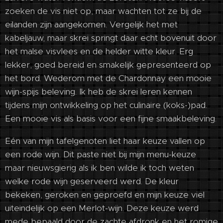
zoeken de vis niet op, maar wachten tot ze bij de
eilanden zijn aangekomen. Vergelijk het met
kabeljauw, maar skrei springt daar echt bovenuit door
het malse visvlees en de helder witte kleur. Erg
lekker, goed bereid en smakelijk gepresenteerd op
het bord. Wederom met de Chardonnay een mooie
wijn-spijs beleving. Ik heb de skrei leren kennen
tijdens mijn ontwikkeling op het culinaire (koks-)pad.
Een mooie vis als basis voor een fijne smaakbeleving.
Eén van mijn tafelgenoten liet haar keuze vallen op
een rode wijn. Dit paste niet bij mijn menu-keuze
maar nieuwsgierig als ik ben wilde ik toch weten
welke rode wijn geserveerd werd. De kleur
bekeken, geroken en geproefd en mijn keuze viel
uiteindelijk op een Merlot-wijn. Deze keuze werd
mede bepaald door de zachte afdronk en het romige