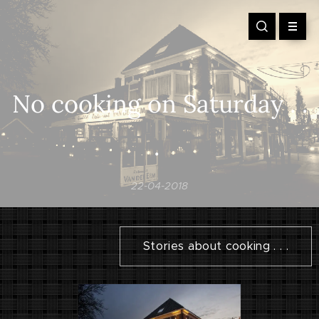
No cooking on Saturday . .
.
22-04-2018
Stories about cooking . . .