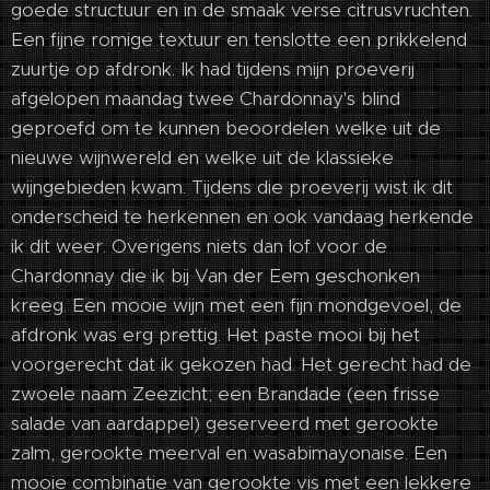
goede structuur en in de smaak verse citrusvruchten.
Een fijne romige textuur en tenslotte een prikkelend
zuurtje op afdronk. Ik had tijdens mijn proeverij
afgelopen maandag twee Chardonnay's blind
geproefd om te kunnen beoordelen welke uit de
nieuwe wijnwereld en welke uit de klassieke
wijngebieden kwam. Tijdens die proeverij wist ik dit
onderscheid te herkennen en ook vandaag herkende
ik dit weer. Overigens niets dan lof voor de
Chardonnay die ik bij Van der Eem geschonken
kreeg. Een mooie wijn met een fijn mondgevoel, de
afdronk was erg prettig. Het paste mooi bij het
voorgerecht dat ik gekozen had. Het gerecht had de
zwoele naam Zeezicht; een Brandade (een frisse
salade van aardappel) geserveerd met gerookte
zalm, gerookte meerval en wasabimayonaise. Een
mooie combinatie van gerookte vis met een lekkere