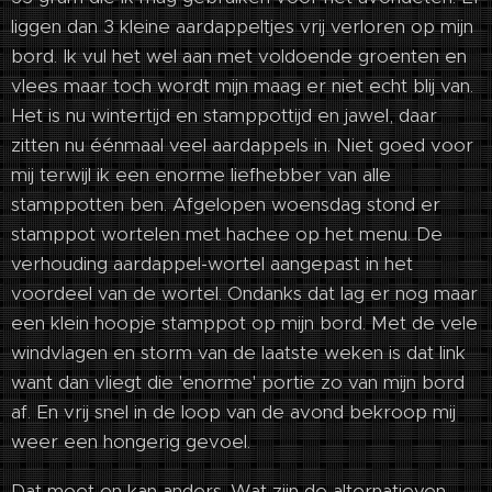
liggen dan 3 kleine aardappeltjes vrij verloren op mijn
bord. Ik vul het wel aan met voldoende groenten en
vlees maar toch wordt mijn maag er niet echt blij van.
Het is nu wintertijd en stamppottijd en jawel, daar
zitten nu éénmaal veel aardappels in. Niet goed voor
mij terwijl ik een enorme liefhebber van alle
stamppotten ben. Afgelopen woensdag stond er
stamppot wortelen met hachee op het menu. De
verhouding aardappel-wortel aangepast in het
voordeel van de wortel. Ondanks dat lag er nog maar
een klein hoopje stamppot op mijn bord. Met de vele
windvlagen en storm van de laatste weken is dat link
want dan vliegt die 'enorme' portie zo van mijn bord
af. En vrij snel in de loop van de avond bekroop mij
weer een hongerig gevoel.
Dat moet en kan anders. Wat zijn de alternatieven