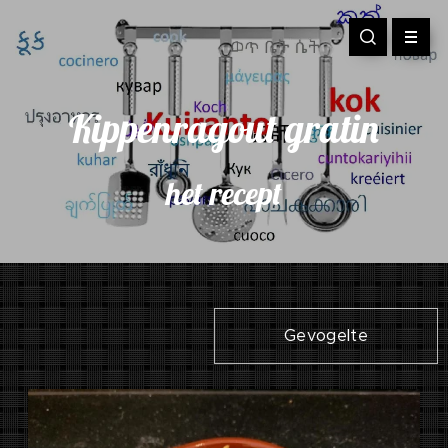
Kippenragout gratin
het recept
Gevogelte