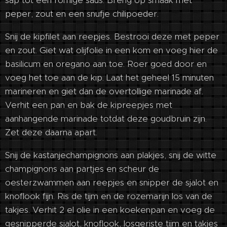
sap tot een romige saus. Breng op smaak met
peper, zout en een snufje chilipoeder.
Snij de kipfilet aan reepjes. Bestrooi deze met peper
en zout. Giet wat olijfolie in een kom en voeg hier de
basilicum en oregano aan toe. Roer goed door en
voeg het toe aan de kip. Laat het geheel 15 minuten
marineren en giet dan de overtollige marinade af.
Verhit een pan en bak de kipreepjes met
aanhangende marinade totdat deze goudbruin zijn.
Zet deze daarna apart.
Snij de kastanjechampignons aan plakjes, snij de witte
champignons aan partjes en scheur de
oesterzwammen aan reepjes en snipper de sjalot en
knoflook fijn. Ris de tijm en de rozemarijn los van de
takjes. Verhit 2 el olie in een koekenpan en voeg de
gesnipperde sjalot, knoflook, losgeriste tijm en takjes