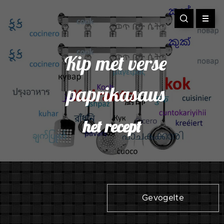
Kip met verse
paprikasaus
het recept
Gevogelte