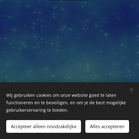
Wij gebruiken cookies om onze website goed te laten
functioneren en te beveiligen, en om je de best mogelijke
gebruikerservaring te bieden.
©2018-2026 Kuiranto Culinary Creations. Oosseldstraat 8,
Doetinchem, 7004 DM. Alle rechten voorbehouden.
Accepteer alleen noodzakelijke
Alles accepteren
Cookies