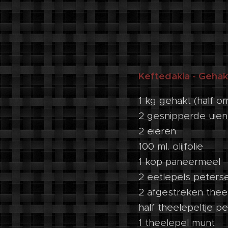
Keftedakia - Gehak
1 kg gehakt (half om
2 gesnipperde uien
2 eieren
100 ml. olijfolie
1 kop paneermeel
2 eetlepels peterse
2 afgestreken thee
half theelepeltje p
1 theelepel munt