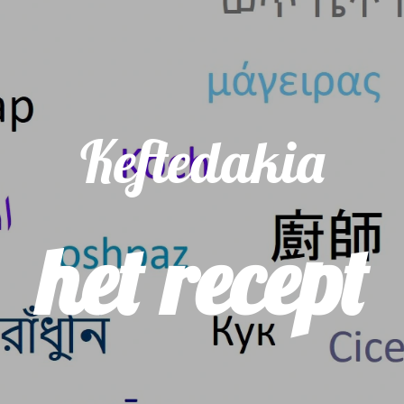
Keftedakia
het recept