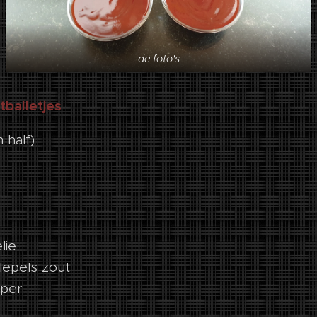
de foto's
tballetjes
 half)
lie
lepels zout
eper