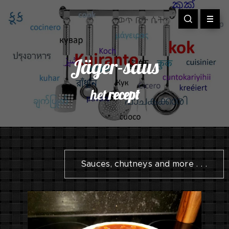
Jäger-saus
het
recept
Sauces, chutneys and more . . .