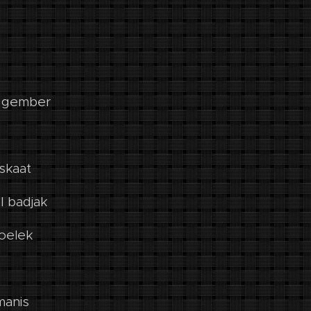
e gember
skaat
l badjak
 oelek
manis