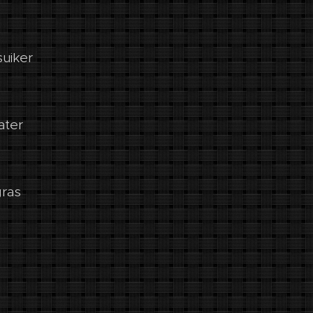
suiker
ater
gras