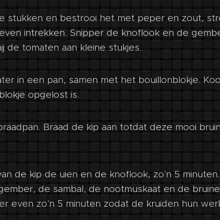
ve stukken en bestrooi het met peper en zout, st
 even intrekken. Snipper de knoflook en de gember
ij de tomaten aan kleine stukjes.
water in een pan, samen met het bouillonblokje. Ko
blokje opgelost is.
braadpan. Braad de kip aan totdat deze mooi bruin 
 van de kip de uien en de knoflook, zo'n 5 minute
 gember, de sambal, de nootmuskaat en de bruine 
r even zo'n 5 minuten zodat de kruiden hun wer