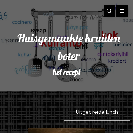
Huisgemaakte kruiden
boter
het recept
Uitgebreide lunch