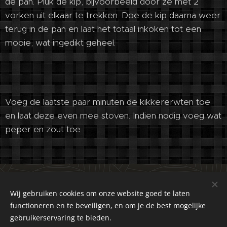
de pan. Pluk de kip, bijvoorbeeld door ze met 2
vorken uit elkaar te trekken. Doe de kip daarna weer
terug in de pan en laat het totaal inkoken tot een
mooie, wat ingedikt geheel.
Voeg de laatste paar minuten de kikkererwten toe
en laat deze even mee stoven. Indien nodig voeg wat
peper en zout toe.
©2018-2026 Kuiranto Culinary Creations. Oosseldstraat 8,
Doetinchem, 7004 DM. Alle rechten voorbehouden.
Wij gebruiken cookies om onze website goed te laten
functioneren en te beveiligen, en om je de best mogelijke
Cookies
gebruikerservaring te bieden.