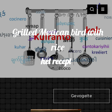
rilled Mexican bird with
G
rice
het recept
Gevogelte