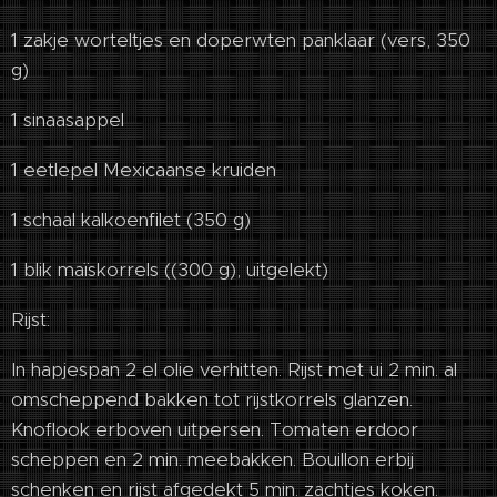
1 zakje worteltjes en doperwten panklaar (vers, 350
g)
1 sinaasappel
1 eetlepel Mexicaanse kruiden
1 schaal kalkoenfilet (350 g)
1 blik maïskorrels ((300 g), uitgelekt)
Rijst:
In hapjespan 2 el olie verhitten. Rijst met ui 2 min. al
omscheppend bakken tot rijstkorrels glanzen.
Knoflook erboven uitpersen. Tomaten erdoor
scheppen en 2 min. meebakken. Bouillon erbij
schenken en rijst afgedekt 5 min. zachtjes koken.