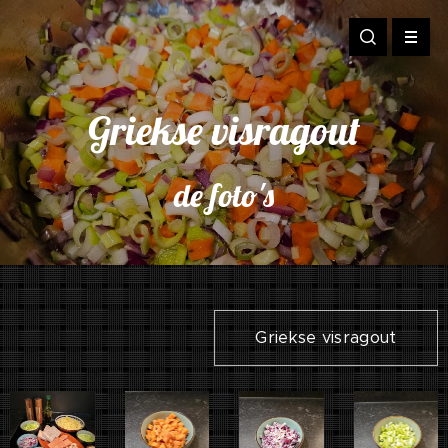
Griekse visragout
de foto's
Griekse visragout