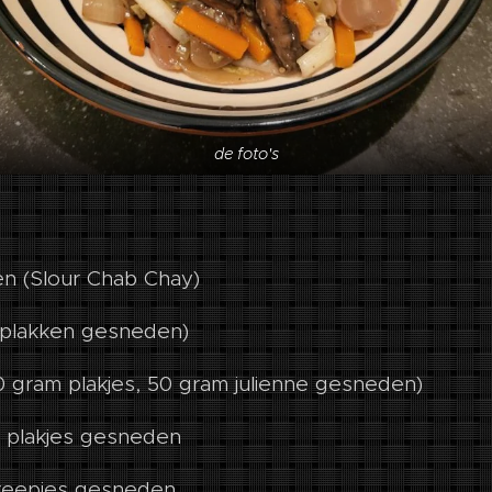
de foto's
 (Slour Chab Chay)
n plakken gesneden)
0 gram plakjes, 50 gram julienne gesneden)
n plakjes gesneden
 reepjes gesneden