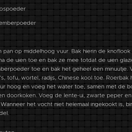
laospoeder
 gemberpoeder
en pan op middelhoog vuur. Bak hierin de knoflook 
a de uien toe en bak ze mee totdat de uien glazi
erpoeder toe en bak het geheel een minuutje. V
's, tofu, wortel, radijs, Chinese kool toe. Roerbak
uur hoog en voeg het water toe, samen met de bo
en doorkoken. Voeg de lente-ui, zwarte peper en,
 Wanneer het vocht niet helemaal ingekookt is, b
del.