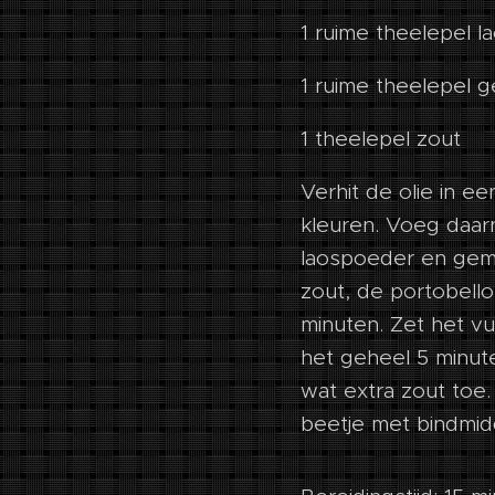
1 ruime theelepel 
1 ruime theelepel
1 theelepel zout
Verhit de olie in e
kleuren. Voeg daarn
laospoeder en gemb
zout, de portobello
minuten. Zet het v
het geheel 5 minut
wat extra zout toe.
beetje met bindmid