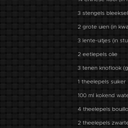
3 stengels bleeksel
2 grote uien (in kw
3 lente-uitjes (in 
2 eetlepels olie
3 tenen knoflook (
1 theelepels suiker
100 ml kokend wat
4 theelepels bouil
2 theelepels zwart