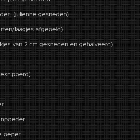
derij (julienne gesneden)
arten/laagjes afgepeld)
stukjes van 2 cm gesneden en gehalveerd)
gesnipperd)
er
lonpoeder
e peper