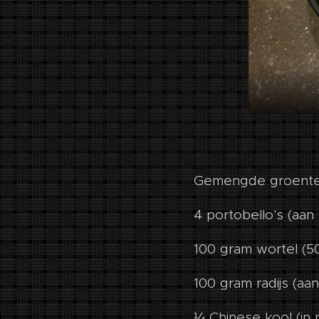
Gemengde groenten
4 portobello's (aa
100 gram wortel (5
100 gram radijs (aa
¼ Chinese kool (in