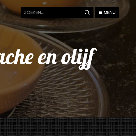
MENU
che en olijf