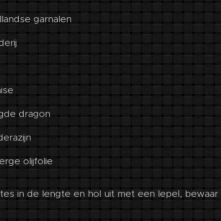
landse garnalen
erij
ise
ogde dragon
derazijn
rge olijfolie
es in de lengte en hol uit met een lepel, bewaar 