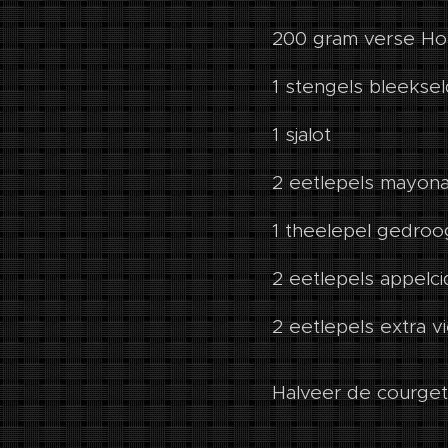
200 gram verse Hol
1 stengels bleekseld
1 sjalot
2 eetlepels mayona
1 theelepel gedro
2 eetlepels appelci
2 eetlepels extra vie
Halveer de courgett