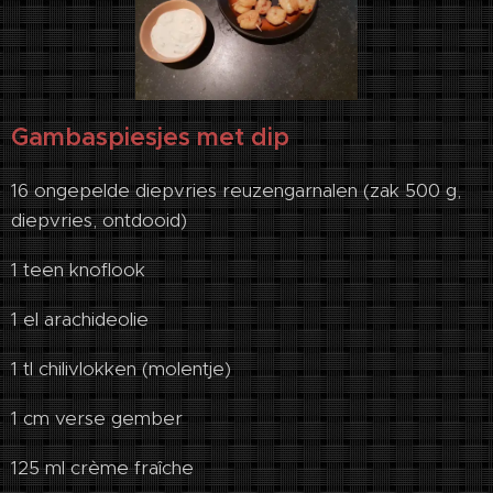
Gam­ba­spies­jes met dip
16 ongepelde diepvries reuzengarnalen (zak 500 g,
diepvries, ontdooid)
1 teen knoflook
1 el arachideolie
1 tl chilivlokken (molentje)
1 cm verse gember
125 ml crème fraîche