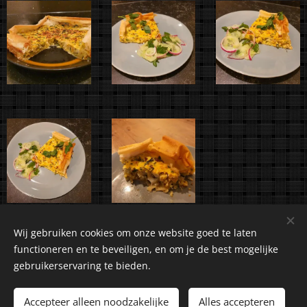
Wij gebruiken cookies om onze website goed te laten
functioneren en te beveiligen, en om je de best mogelijke
gebruikerservaring te bieden.
©2018-2026 Kuiranto Culinary Creations. Oosseldstraat 8,
Doetinchem, 7004 DM. Alle rechten voorbehouden.
Accepteer alleen noodzakelijke
Alles accepteren