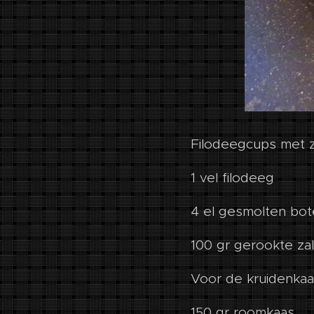
Filodeegcups met z
1 vel filodeeg
4 el gesmolten bot
100 gr gerookte za
Voor de kruidenkaa
150 gr roomkaas