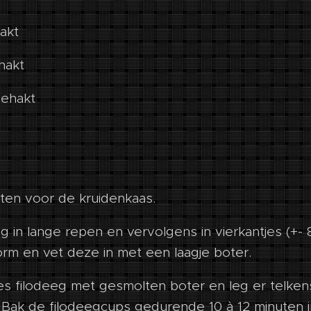
hakt
ehakt
ngehakt
nten voor de kruidenkaas.
eeg in lange repen en vervolgens in vierkantjes (+-
m en vet deze in met een laagje boter.
jes filodeeg met gesmolten boter en leg er telken
 Bak de filodeegcups gedurende 10 à 12 minuten 