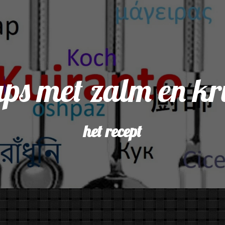
ups met zalm en k
het recept