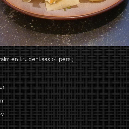
alm en kruidenkaas (4 pers.)
er
lm
s: