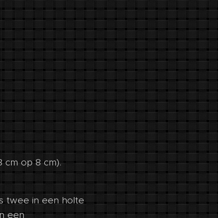
 8 cm op 8 cm).
s twee in een holte
in een