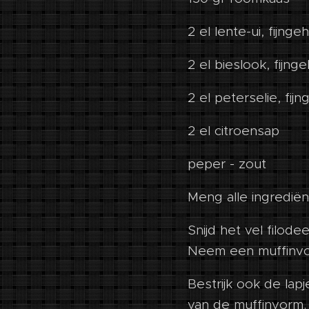
2 el lente-ui, fijnge
2 el bieslook, fijng
2 el peterselie, fij
2 el citroensap
peper - zout
Meng alle ingredië
Snijd het vel filod
Neem een muffinvor
Bestrijk ook de lap
van de muffinvorm.