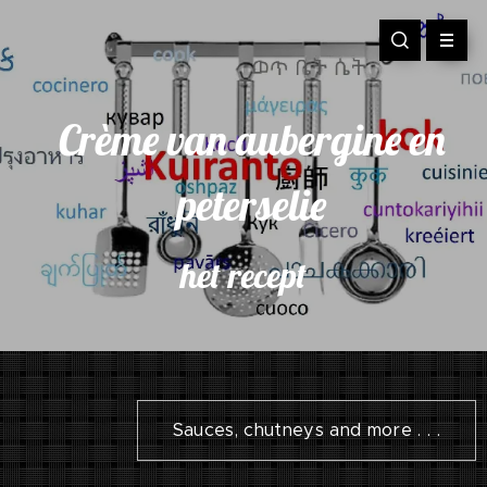
Crème van aubergine en
peterselie
het recept
Sauces, chutneys and more . . .