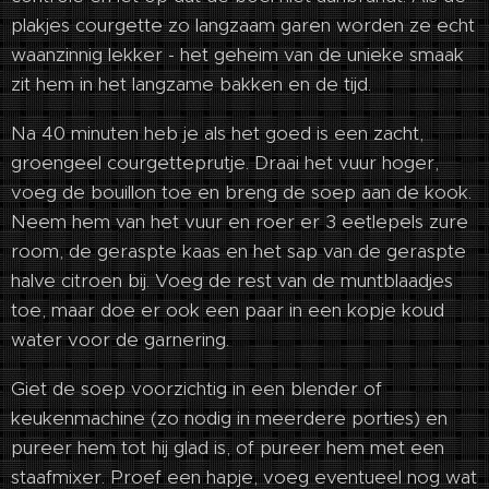
plakjes courgette zo langzaam garen worden ze echt
waanzinnig lekker - het geheim van de unieke smaak
zit hem in het langzame bakken en de tijd.
Na 40 minuten heb je als het goed is een zacht,
groengeel courgetteprutje. Draai het vuur hoger,
voeg de bouillon toe en breng de soep aan de kook.
Neem hem van het vuur en roer er 3 eetlepels zure
room, de geraspte kaas en het sap van de geraspte
halve citroen bij. Voeg de rest van de muntblaadjes
toe, maar doe er ook een paar in een kopje koud
water voor de garnering.
Giet de soep voorzichtig in een blender of
keukenmachine (zo nodig in meerdere porties) en
pureer hem tot hij glad is, of pureer hem met een
staafmixer. Proef een hapje, voeg eventueel nog wat