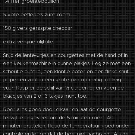
1,4 liter groentebouillon
5 volle eetlepels zure room
150 g vers geraspte cheddar
extra vergine olijfolie
Snijd de lente-uitjes en courgettes met de hand of in
een keukenmachine in dunne plakjes. Leg ze met een
scheutje olijfolie, een klontje boter en een flinke snuf
peper en zout in een grote pan op matig tot laag
vuur. Rasp er de schil van ½ citroen bij en voeg de
blaadjes van 2 of 3 takjes munt toe.
Roer alles goed door elkaar en laat de courgette
terwijl je ongeveer om de 5 minuten roert, 40
minuten pruttelen. Houd de temperatuur goed onder
controle en let op dat de boel niet aanbrandt. Als de