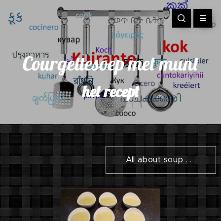
Courgettesoep met munt
het recept
All about soup . . .