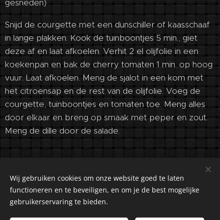
gesneden)
Snijd de courgette met een dunschiller of kaasschaaf
in lange plakken. Kook de tuinboontjes 5 min., giet
deze af en laat afkoelen. Verhit 2 el olijfolie in een
koekenpan en bak de cherry tomaten 1 min. op hoog
vuur. Laat afkoelen. Meng de sjalot in een kom met
het citroensap en de rest van de olijfolie. Voeg de
courgette, tuinboontjes en tomaten toe. Meng alles
door elkaar en breng op smaak met peper en zout.
Meng de dille door de salade.
Wij gebruiken cookies om onze website goed te laten
functioneren en te beveiligen, en om je de best mogelijke
gebruikerservaring te bieden.
©2018-2026 Kuiranto Culinary Creations. Oosseldstraat 8,
Doetinchem, 7004 DM. Alle rechten voorbehouden.