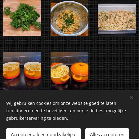
Wij gebruiken cookies om onze website goed te laten
functioneren en te beveiligen, en om je de best mogelijke
gebruikerservaring te bieden.
©2018-2026 Kuiranto Culinary Creations. Oosseldstraat 8,
Doetinchem, 7004 DM. Alle rechten voorbehouden.
Accepteer alleen noodzakelijke
Alles accepteren
Cookies