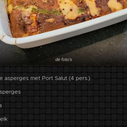
de foto's
e asperges met Port Salut (4 pers.)
asperges
a
melk