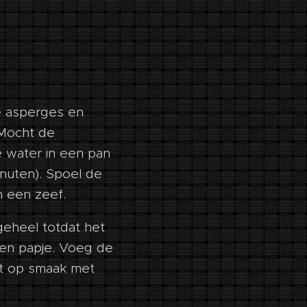
e asperges en
 Mocht de
e water in een pan
nuten). Spoel de
n een zeef.
eheel totdat het
een papje. Voeg de
et op smaak met