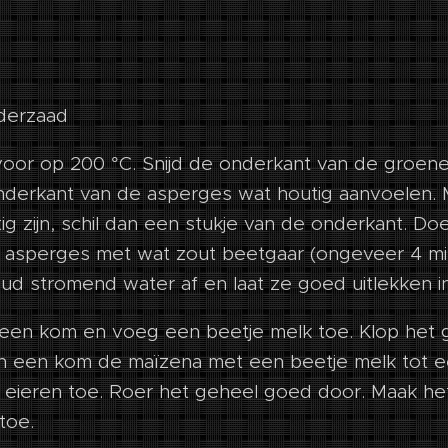
nderzaad
oor op 200 °C. Snijd de onderkant van de groen
nderkant van de asperges wat houtig aanvoelen.
g zijn, schil dan een stukje van de onderkant. Do
 asperges met wat zout beetgaar (ongeveer 4 mi
ud stromend water af en laat ze goed uitlekken i
een kom en voeg een beetje melk toe. Klop het g
 in een kom de maïzena met een beetje melk tot 
 eieren toe. Roer het geheel goed door. Maak h
toe.