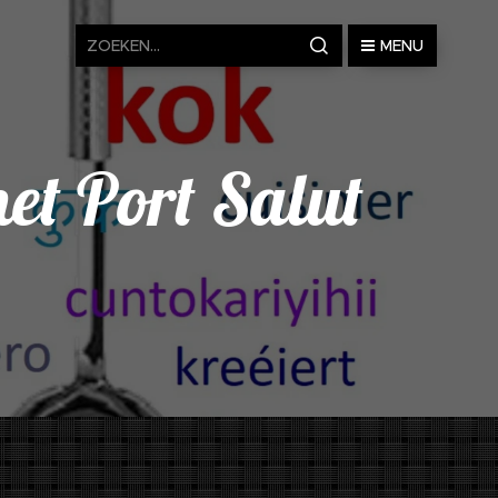
MENU
met Port Salut