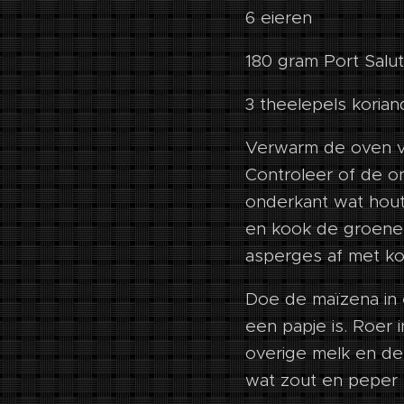
6 eieren
180 gram Port Salut
3 theelepels koria
Verwarm de oven v
Controleer of de o
onderkant wat houti
en kook de groene
asperges af met ko
Doe de maïzena in 
een papje is. Roer
overige melk en de
wat zout en peper 