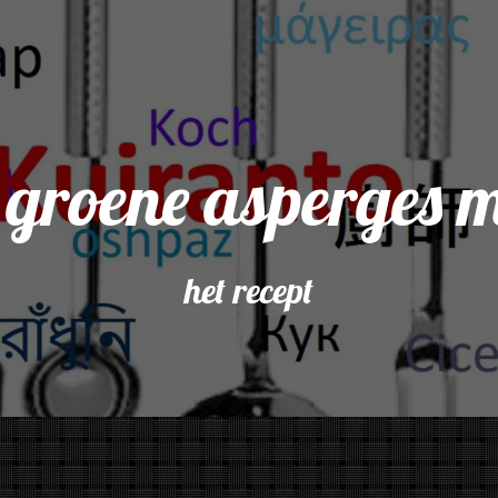
 groene asperges 
het recept