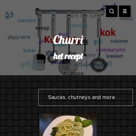
Churri
het recept
Sauces, chutneys and more . . .