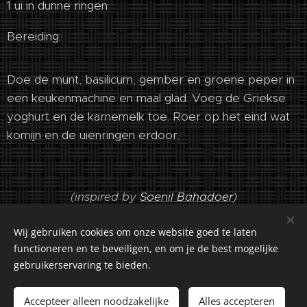
1 ui in dunne ringen
Bereiding:
Doe de munt, basilicum, gember en groene peper in
een keukenmachine en maal glad. Voeg de Griekse
yoghurt en de karnemelk toe. Roer op het eind wat
komijn en de uienringen erdoor.
(inspired by
Soenil Bahadoer
)
Wij gebruiken cookies om onze website goed te laten
functioneren en te beveiligen, en om je de best mogelijke
gebruikerservaring te bieden.
©2018-2026 Kuiranto Culinary Creations. Oosseldstraat 8,
Doetinchem, 7004 DM. Alle rechten voorbehouden.
Accepteer alleen noodzakelijke
Alles accepteren
Cookies