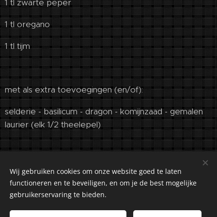
1 tl zwarte peper
1 tl oregano
1 tl tijm
met als extra toevoegingen (en/of):
selderie - basilicum - dragon - komijnzaad - gemalen
laurier (elk 1/2 theelepel)
Wij gebruiken cookies om onze website goed te laten
functioneren en te beveiligen, en om je de best mogelijke
gebruikerservaring te bieden.
©2018-2026 Kuiranto Culinary Creations. Oosseldstraat 8,
Doetinchem, 7004 DM. Alle rechten voorbehouden.