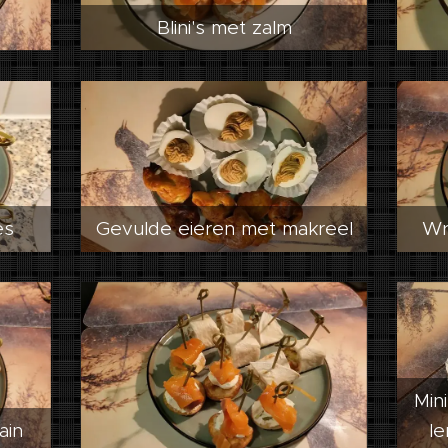
Blini's met zalm
es
Gevulde eieren met makreel
Wr
Min
ain
le