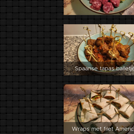
Spaanse tapas balletj
Wraps met filet Americ