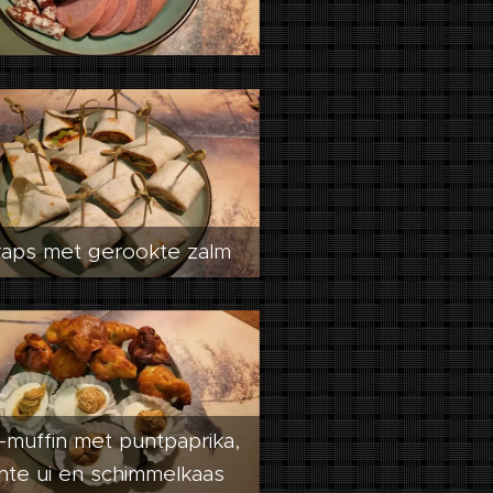
aps met gerookte zalm
i-muffin met puntpaprika,
nte ui en schimmelkaas