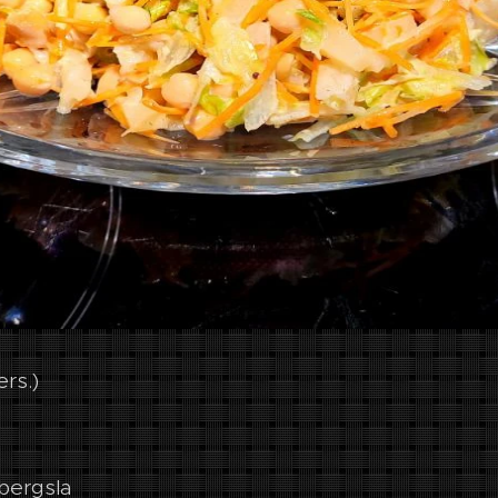
rs.)
bergsla