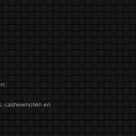
en.
as, cashewnoten en