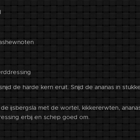
l
cashewnoten
erddressing
nijd de harde kern eruit. Snijd de ananas in stukk
 de ijsbergsla met de wortel, kikkererwten, anan
ressing erbij en schep goed om.