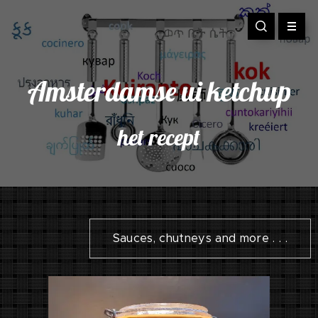
Amsterdamse ui ketchup
het recept
Sauces, chutneys and more . . .