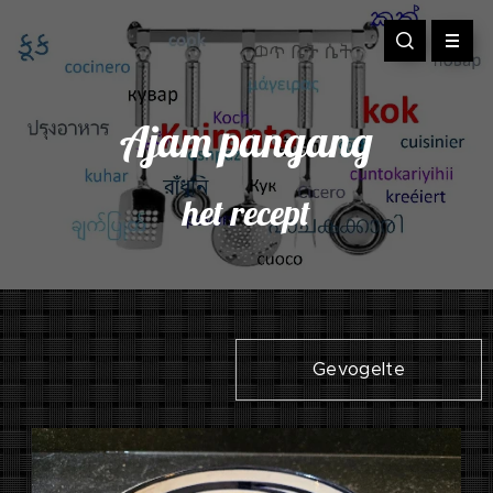
Ajam pangang
het recept
Gevogelte