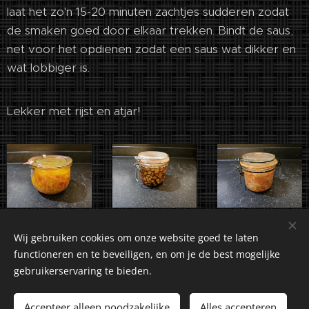
laat het zo'n 15-20 minuten zachtjes sudderen zodat
de smaken goed door elkaar trekken. Bindt de saus,
net voor het opdienen zodat een saus wat dikker en
wat lobbiger is.
Lekker met rijst en atjar!
Wij gebruiken cookies om onze website goed te laten
functioneren en te beveiligen, en om je de best mogelijke
gebruikerservaring te bieden.
©2018-2026 Kuiranto Culinary Creations. Oosseldstraat 8,
Doetinchem, 7004 DM. Alle rechten voorbehouden.
Accepteer alleen noodzakelijke
Alles accepteren